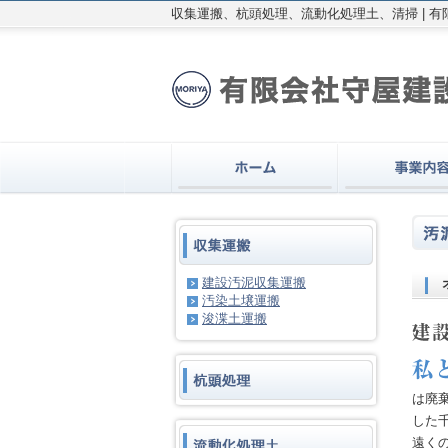
収集運搬、杭頭処理、流動化処理土、清掃 | 
建設汚泥収集運搬
汚染土壌運搬
浚渫土運搬
は廃
した
遠く