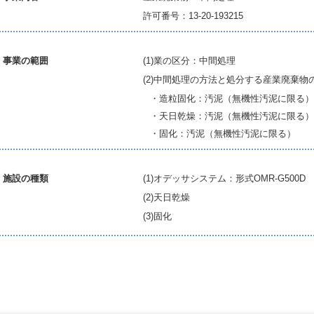
許可番号：13-20-193215
事業の範囲
(1)業の区分：中間処理
(2)中間処理の方法と処分する産業廃棄物
・造粒固化：汚泥（無機性汚泥に限る）
・天日乾燥：汚泥（無機性汚泥に限る）
・固化：汚泥（無機性汚泥に限る）
施設の種類
(1)オデッサシステム：形式OMR-G500D
(2)天日乾燥
(3)固化