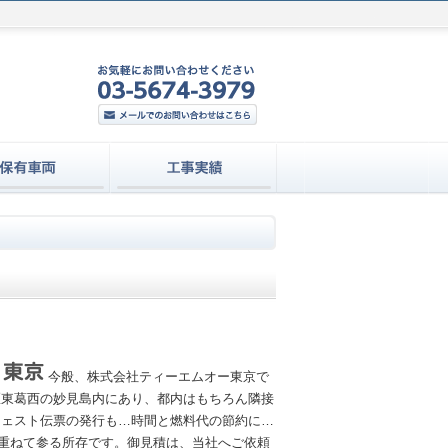
今般、株式会社ティーエムオー東京で
区東葛西の妙見島内にあり、都内はもちろん隣接
フェスト伝票の発行も…時間と燃料代の節約に…
重ねて参る所存です。御見積は、当社へご依頼